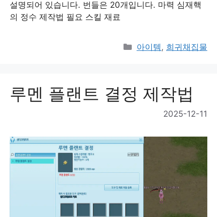
설명되어 있습니다. 번들은 20개입니다. 마력 심재핵
의 정수 제작법 필요 스킬 재료
Categories
아이템
,
희귀채집물
루멘 플랜트 결정 제작법
2025-12-11