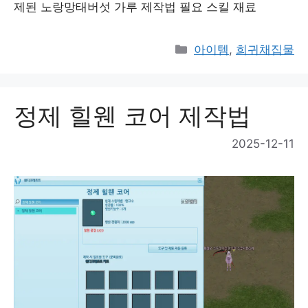
제된 노랑망태버섯 가루 제작법 필요 스킬 재료
Categories
아이템
,
희귀채집물
정제 힐웬 코어 제작법
2025-12-11